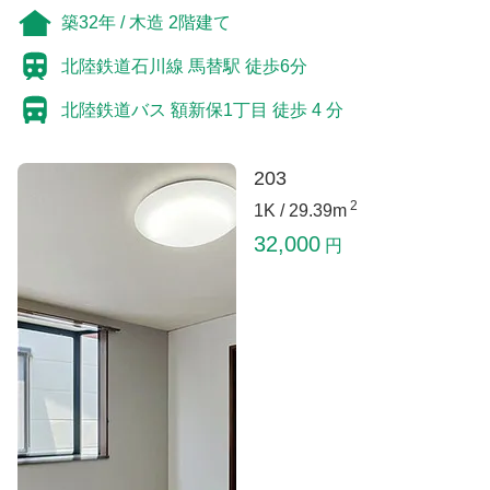
築32年 / 木造 2階建て
北陸鉄道石川線 馬替駅 徒歩6分
北陸鉄道バス 額新保1丁目 徒歩 4 分
203
2
1K /
29.39m
32,000
円