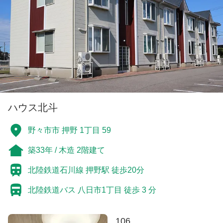
ハウス北斗
野々市市 押野 1丁目 59
築33年 / 木造 2階建て
北陸鉄道石川線 押野駅 徒歩20分
北陸鉄道バス 八日市1丁目 徒歩 3 分
106