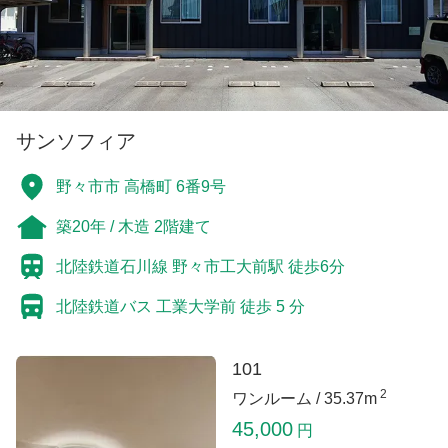
サンソフィア
野々市市 高橋町 6番9号
築20年 / 木造 2階建て
北陸鉄道石川線 野々市工大前駅 徒歩6分
北陸鉄道バス 工業大学前 徒歩 5 分
101
2
ワンルーム /
35.37m
45,000
円