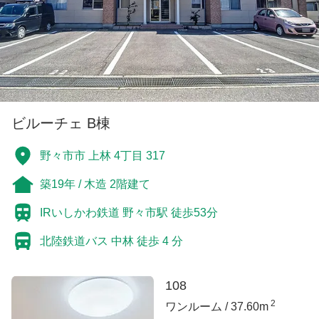
ビルーチェ B棟
野々市市 上林 4丁目 317
築19年 / 木造 2階建て
IRいしかわ鉄道 野々市駅 徒歩53分
北陸鉄道バス 中林 徒歩 4 分
108
2
ワンルーム /
37.60m