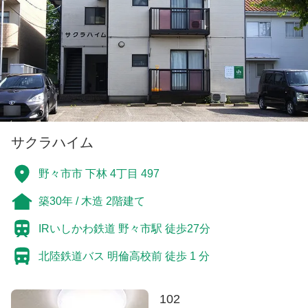
サクラハイム
野々市市 下林 4丁目 497
築30年 / 木造 2階建て
IRいしかわ鉄道 野々市駅 徒歩27分
北陸鉄道バス 明倫高校前 徒歩 1 分
102