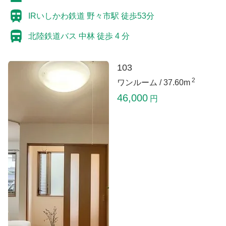
IRいしかわ鉄道 野々市駅 徒歩53分
北陸鉄道バス 中林 徒歩 4 分
103
2
ワンルーム /
37.60m
46,000
円