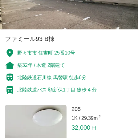
ファミール93 B棟
野々市市 住吉町 25番10号
築32年 / 木造 2階建て
北陸鉄道石川線 馬替駅 徒歩6分
北陸鉄道バス 額新保1丁目 徒歩 4 分
205
2
1K /
29.39m
32,000
円