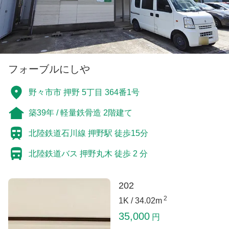
フォーブルにしや
野々市市 押野 5丁目 364番1号
築39年 / 軽量鉄骨造 2階建て
北陸鉄道石川線 押野駅 徒歩15分
北陸鉄道バス 押野丸木 徒歩 2 分
202
2
1K /
34.02m
35,000
円