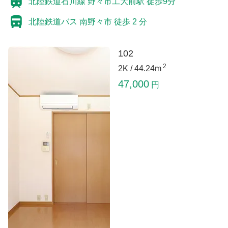
北陸鉄道石川線 野々市工大前駅 徒歩9分
北陸鉄道バス 南野々市 徒歩 2 分
102
2
2K /
44.24m
47,000
円