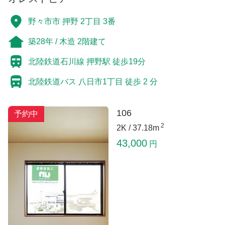
野々市市 押野 2丁目 3番
築28年 / 木造 2階建て
北陸鉄道石川線 押野駅 徒歩19分
北陸鉄道バス 八日市1丁目 徒歩 2 分
106
予約中
2
2K /
37.18m
43,000
円