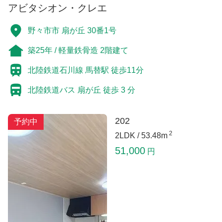
アビタシオン・クレエ
野々市市 扇が丘 30番1号
築25年 / 軽量鉄骨造 2階建て
北陸鉄道石川線 馬替駅 徒歩11分
北陸鉄道バス 扇が丘 徒歩 3 分
202
予約中
2
2LDK /
53.48m
51,000
円