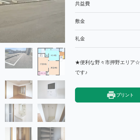
共益費
敷金
礼金
★便利な野々市押野エリア☆
です♪
プリント