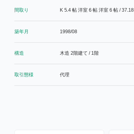
間取り
K 5.4 帖
洋室 6 帖
洋室 6 帖
/ 37.1
築年月
1998/08
構造
木造 2階建て / 1階
取引態様
代理