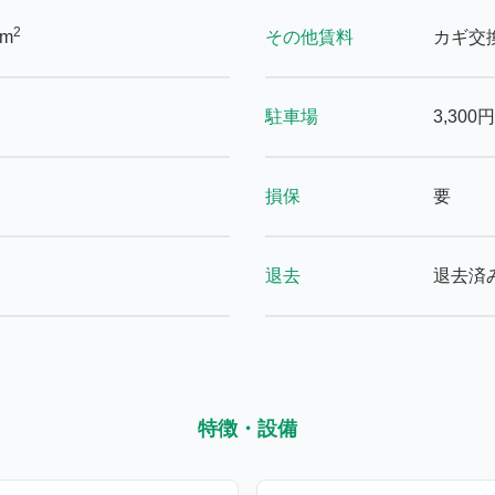
2
8m
その他賃料
カギ交
駐車場
3,300円
損保
要
退去
退去済
特徴・設備