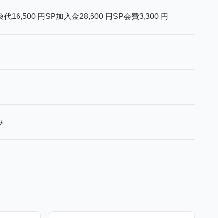
換代
16,500
円
SP加入金
28,600
円
SP会費
3,300
円
み