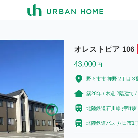
オレストピア 106
43,000
円
野々市市 押野 2丁目 3
築28年 / 木造 2階建て /
北陸鉄道石川線 押野駅 
北陸鉄道バス 八日市1丁目