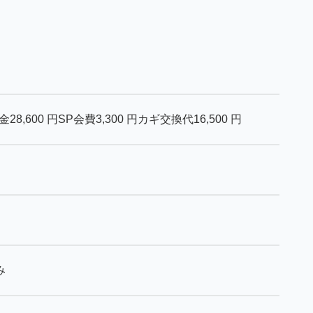
金
28,600
円
SP会費
3,300
円
カギ交換代
16,500
円
み