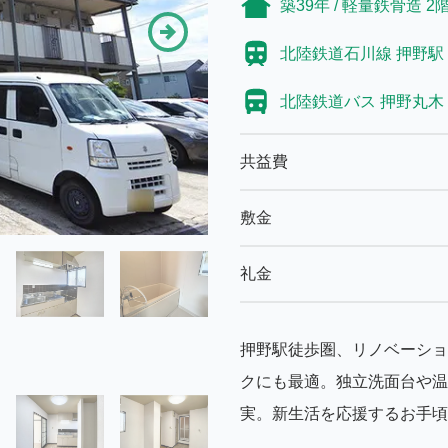
築39年 / 軽量鉄骨造 2階
北陸鉄道石川線 押野駅 
北陸鉄道バス 押野丸木 
共益費
敷金
礼金
押野駅徒歩圏、リノベーション
クにも最適。独立洗面台や温
実。新生活を応援するお手頃