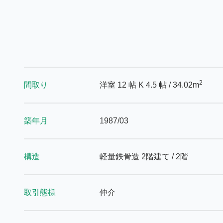
2
間取り
洋室 12 帖
K 4.5 帖
/ 34.02m
築年月
1987/03
構造
軽量鉄骨造 2階建て / 2階
取引態様
仲介