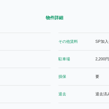
物件詳細
その他賃料
SP加入
駐車場
2,200円
損保
要
退去
退去済