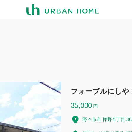
フォーブルにしや 2
35,000
円
野々市市 押野 5丁目 3