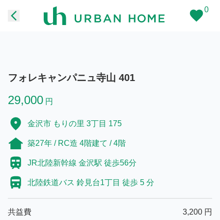
0
フォレキャンパニュ寺山 401
29,000
円
金沢市 もりの里 3丁目 175
築27年 / RC造 4階建て / 4階
JR北陸新幹線 金沢駅 徒歩56分
北陸鉄道バス 鈴見台1丁目 徒歩 5 分
共益費
3,200
円