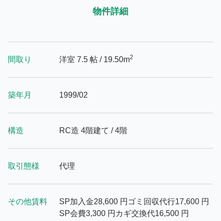
物件詳細
2
間取り
洋室 7.5 帖
/ 19.50m
築年月
1999/02
構造
RC造 4階建て / 4階
取引態様
代理
その他賃料
SP加入金
28,600
円
ゴミ回収代行
17,600
円
SP会費
3,300
円
カギ交換代
16,500
円