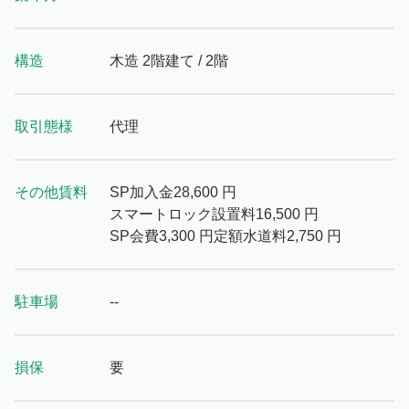
構造
木造 2階建て / 2階
取引態様
代理
その他賃料
SP加入金
28,600
円
スマートロック設置料
16,500
円
SP会費
3,300
円
定額水道料
2,750
円
駐車場
--
損保
要