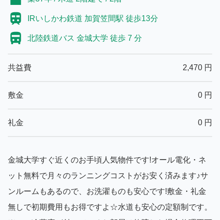
IRいしかわ鉄道 加賀笠間駅 徒歩13分
北陸鉄道バス 金城大学 徒歩 7 分
共益費
2,470
円
敷金
0
円
礼金
0
円
金城大学すぐ近くのお手頃人気物件です!オール電化・ネ
ット無料で月々のランニングコストがお安く済みます♪サ
ンルームもあるので、お洗濯ものも安心です!敷金・礼金
無しで初期費用もお得ですよ☆水道も安心の定額制です。