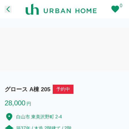
0
グロース A棟 205
予約中
28,000
円
白山市 東美沢野町 2-4
築37年 / 木造 2階建て / 2階