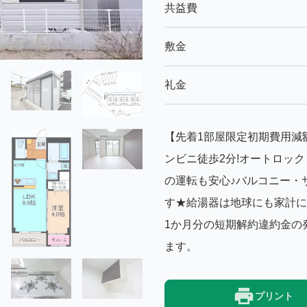
共益費
敷金
礼金
【先着1部屋限定初期費用減額
ンビニ徒歩2分!オートロッ
の運転も安心♪バルコニー・
す★給湯器は地球にも家計に
1か月分の短期解約違約金の
ます。
プリント