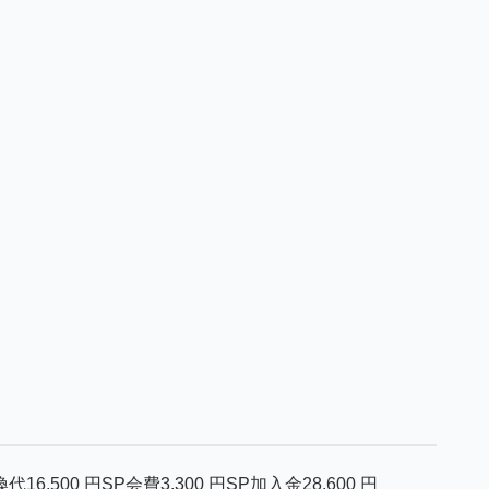
換代
16,500
円
SP会費
3,300
円
SP加入金
28,600
円