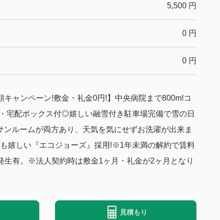
5,500
円
0
円
0
円
キャンペーン!敷金・礼金0円!】中央病院まで800m!コ
ク・宅配ボックス付◎嬉しい融雪付き駐車場完備で雪の日
サンルームが両方あり、天気を気にせずお洗濯が出来ま
も嬉しい『エコジョーズ』採用!※1年未満の解約で賃料
発生有。※法人契約時は敷金1ヶ月・礼金が2ヶ月となり
見積もり