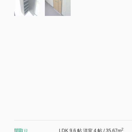
2
間取り
LDK 9.6 帖
洋室 4 帖
/ 35.67m