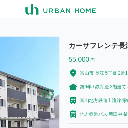
カーサフレンテ長江 
55,000
円
富山市 長江 5丁目 2番
築9年 / 鉄骨造 3階建て /
富山地方鉄道上滝線 栄町
地方鉄道バス 新田中 徒歩