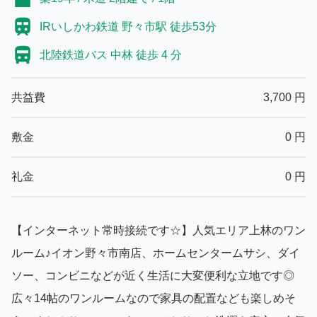
IRいしかわ鉄道 野々市駅 徒歩53分
北陸鉄道バス 中林 徒歩 4 分
共益費
3,700
円
敷金
0
円
礼金
0
円
【インターネット常時接続です☆】人気エリア上林のワン
ルーム♪イオン野々市南店、ホームセンタームサシ、ダイ
ソー、コンビニなどが近く生活に大変便利な立地です◎
広々14帖のワンルームなので家具の配置なども楽しめそ