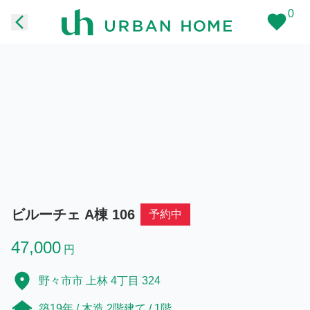
0
ビルーチェ A棟 106
予約中
47,000
円
野々市市 上林 4丁目 324
築19年 / 木造 2階建て / 1階